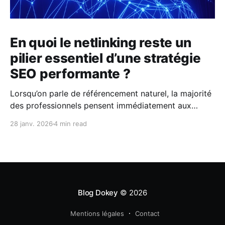
En quoi le netlinking reste un
pilier essentiel d’une stratégie
SEO performante ?
Lorsqu’on parle de référencement naturel, la majorité
des professionnels pensent immédiatement aux
mots-clés, au contenu ou à l’optimisation technique
28 janv. 2026
4 min read
d’un site. Ces leviers sont évidemment fondamentaux.
Pourtant, même un site parfaitement optimisé et
riche en contenus peut peiner à se positionner sur
Google s’il néglige un
Blog Dokey
© 2026
Mentions légales
Contact