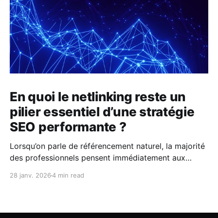
En quoi le netlinking reste un
pilier essentiel d’une stratégie
SEO performante ?
Lorsqu’on parle de référencement naturel, la majorité
des professionnels pensent immédiatement aux
mots-clés, au contenu ou à l’optimisation technique
28 janv. 2026
4 min read
d’un site. Ces leviers sont évidemment fondamentaux.
Pourtant, même un site parfaitement optimisé et
riche en contenus peut peiner à se positionner sur
Google s’il néglige un